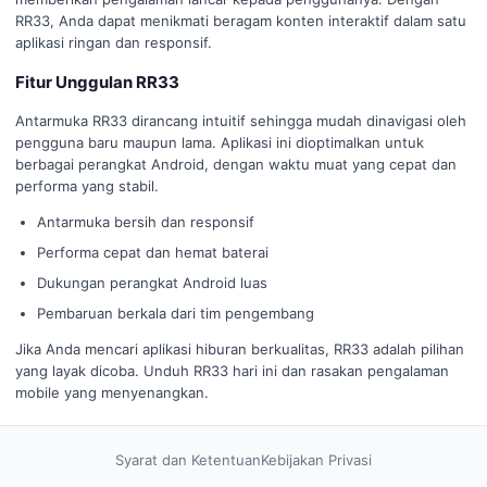
RR33, Anda dapat menikmati beragam konten interaktif dalam satu
aplikasi ringan dan responsif.
Fitur Unggulan RR33
Antarmuka RR33 dirancang intuitif sehingga mudah dinavigasi oleh
pengguna baru maupun lama. Aplikasi ini dioptimalkan untuk
berbagai perangkat Android, dengan waktu muat yang cepat dan
performa yang stabil.
Antarmuka bersih dan responsif
Performa cepat dan hemat baterai
Dukungan perangkat Android luas
Pembaruan berkala dari tim pengembang
Jika Anda mencari aplikasi hiburan berkualitas, RR33 adalah pilihan
yang layak dicoba. Unduh RR33 hari ini dan rasakan pengalaman
mobile yang menyenangkan.
Syarat dan Ketentuan
Kebijakan Privasi