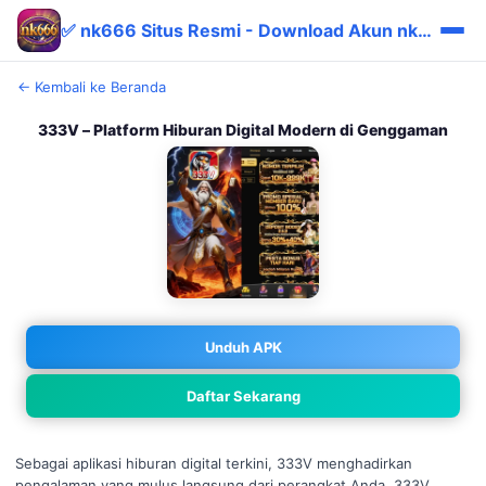
✅ nk666 Situs Resmi - Download Akun nk666 Terbaru ⭐
← Kembali ke Beranda
333V – Platform Hiburan Digital Modern di Genggaman
Unduh APK
Daftar Sekarang
Sebagai aplikasi hiburan digital terkini, 333V menghadirkan
pengalaman yang mulus langsung dari perangkat Anda. 333V