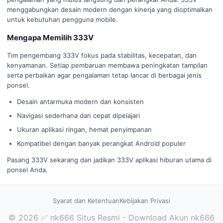
menggabungkan desain modern dengan kinerja yang dioptimalkan
untuk kebutuhan pengguna mobile.
Mengapa Memilih 333V
Tim pengembang 333V fokus pada stabilitas, kecepatan, dan
kenyamanan. Setiap pembaruan membawa peningkatan tampilan
serta perbaikan agar pengalaman tetap lancar di berbagai jenis
ponsel.
Desain antarmuka modern dan konsisten
Navigasi sederhana dan cepat dipelajari
Ukuran aplikasi ringan, hemat penyimpanan
Kompatibel dengan banyak perangkat Android populer
Pasang 333V sekarang dan jadikan 333V aplikasi hiburan utama di
ponsel Anda.
Syarat dan Ketentuan
Kebijakan Privasi
© 2026 ✅ nk666 Situs Resmi - Download Akun nk666